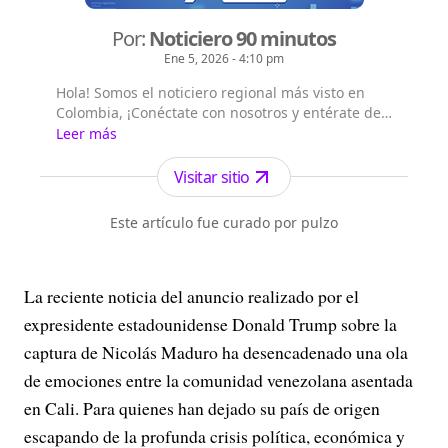
Por:
Noticiero 90 minutos
Ene 5, 2026 - 4:10 pm
Hola! Somos el noticiero regional más visto en
Colombia, ¡Conéctate con nosotros y entérate de
las noticias del suroccidente colombiano!,
Leer más
Emisión digital en vivo a las 8 a.m. por todos
nuestros canales digitales, Emisión central a la
Visitar sitio
1:00 p.m. por el canal Telepacífico y nuestros
canales digitales.
Este artículo fue curado por pulzo
La reciente noticia del anuncio realizado por el
expresidente estadounidense Donald Trump sobre la
captura de Nicolás Maduro ha desencadenado una ola
de emociones entre la comunidad venezolana asentada
en Cali. Para quienes han dejado su país de origen
escapando de la profunda crisis política, económica y