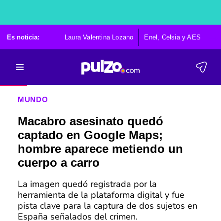
Es noticia:
Laura Valentina Lozano
Enel, Celsia y AES
Po
MUNDO
Macabro asesinato quedó
captado en Google Maps;
hombre aparece metiendo un
cuerpo a carro
La imagen quedó registrada por la
herramienta de la plataforma digital y fue
pista clave para la captura de dos sujetos en
España señalados del crimen.