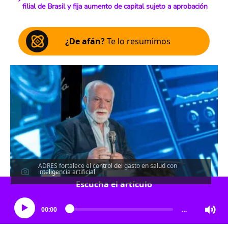
filial de Brasil y fija aumento de capital sujeto a aprobación
¿De afán?
Te lo resumimos
ADRES fortalece el control del gasto en salud con
inteligencia artificial
Escucha el artículo
00:00
…