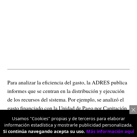
Para analizar la eficiencia del gasto, la ADRES publica
informes que se centran en la distribución y ejecución
de los recursos del sistema. Por ejemplo, se analizó el
gasto financiado con la Unidad de Pago por Capitación
(UPC) entre 2018 y 2023. Al construir precios de
Usamos "Cookies" propias y de terceros para elaborar
referencia por municipio, nivel de la IPS y mecanismo
información estadística y mostrarle publicidad personalizada.
Si continúa navegando acepta su uso.
Más información aquí
de contratación para cada tecnología en salud, se