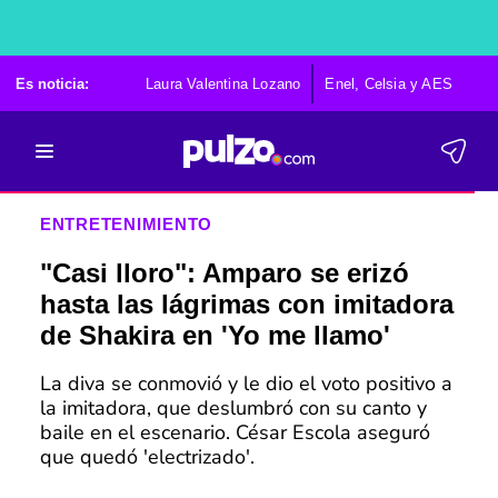
Es noticia:
Laura Valentina Lozano
Enel, Celsia y AES
Po
ENTRETENIMIENTO
"Casi lloro": Amparo se erizó
hasta las lágrimas con imitadora
de Shakira en 'Yo me llamo'
La diva se conmovió y le dio el voto positivo a
la imitadora, que deslumbró con su canto y
baile en el escenario. César Escola aseguró
que quedó 'electrizado'.