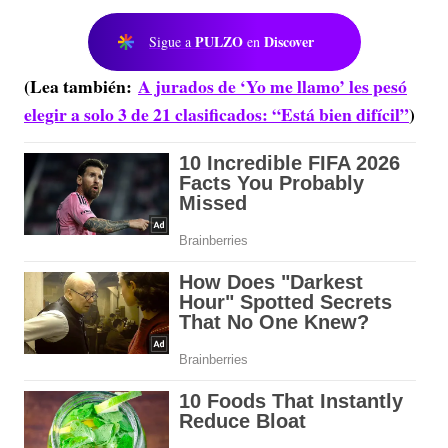
PULZO
Discover
Sigue a
en
(Lea también:
A jurados de ‘Yo me llamo’ les pesó
elegir a solo 3 de 21 clasificados: “Está bien difícil”
)