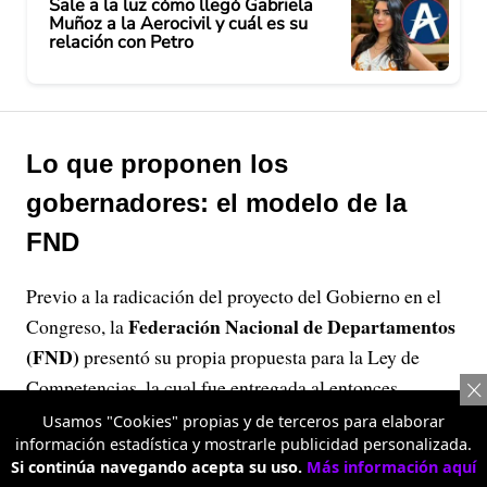
Sale a la luz cómo llegó Gabriela
Muñoz a la Aerocivil y cuál es su
relación con Petro
Lo que proponen los
gobernadores: el modelo de la
FND
Previo a la radicación del proyecto del Gobierno en el
Federación Nacional de Departamentos
Congreso, la
(FND)
presentó su propia propuesta para la Ley de
Competencias, la cual fue entregada al entonces
Cumbre de
ministro del Interior en el marco de la
Usamos "Cookies" propias y de terceros para elaborar
Gobernadores ‘Turismo y Agroindustria,
información estadística y mostrarle publicidad personalizada.
Si continúa navegando acepta su uso.
Más información aquí
Oportunidades para las Regiones’
, realizada en