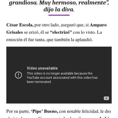
V
grandiosa.
Muy hermoso, realmente”,
dijo la diva.
i
d
César Escola,
Amparo
por otro lado, aseguró que, si
Grisales
“electrizó”
se erizó, él se
con lo visto. La
e
emoción él fue tanta, que también la aplaudió.
o
‘Pipe’ Bueno,
Por su parte,
con notable felicidad, le dio