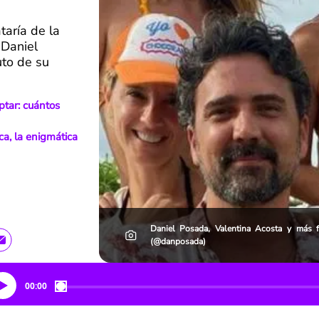
taría de la
 Daniel
uto de su
ptar: cuántos
ca, la enigmática
Daniel Posada, Valentina Acosta y más 
(@danposada)
00:00