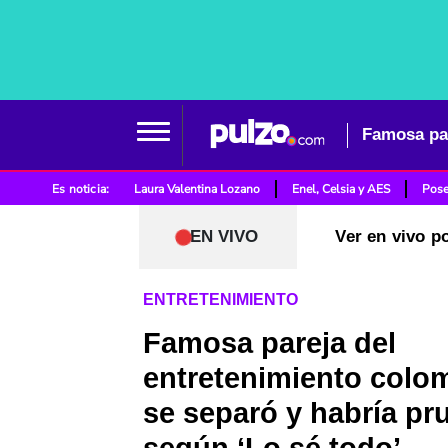
Es noticia:
Laura Valentina Lozano
Enel, Celsia y AES
Pose
EN VIVO
Ver en vivo p
ENTRETENIMIENTO
Famosa pareja del
entretenimiento colo
se separó y habría pr