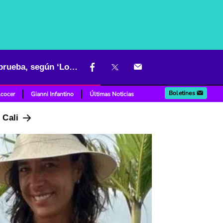
Famosa pareja del entretenimiento colombiano se separó y habría prueba, según ‘Lo sé todo’
Boletines
lcocer
Gianni Infantino
Últimas Noticias
n Cali