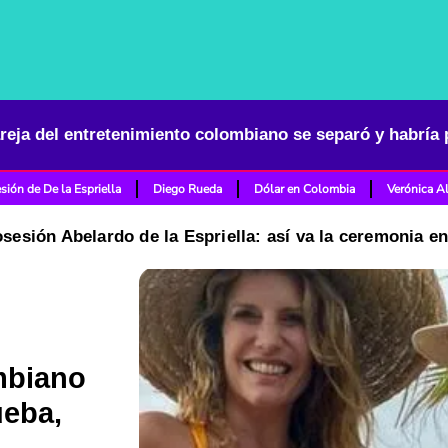
sión de De la Espriella
Diego Rueda
Dólar en Colombia
Verónica A
osesión Abelardo de la Espriella: así va la ceremonia e
mbiano
ueba,