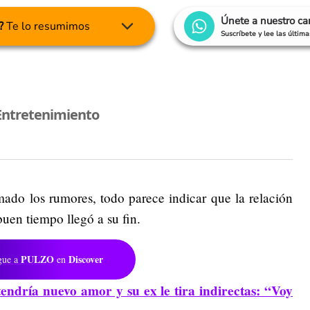
Únete a nuestro c
?
Te lo resumimos
Suscríbete y lee las últim
Entretenimiento
ado los rumores, todo parece indicar que la relación
uen tiempo llegó a su fin.
PULZO
Discover
gue a
en
endría nuevo amor y su ex le tira indirectas: “Voy