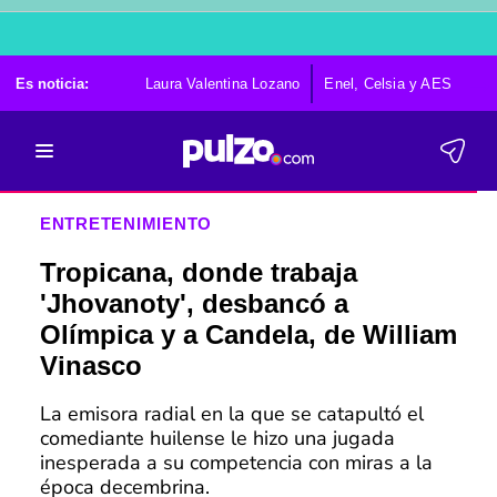
Es noticia:
Laura Valentina Lozano
Enel, Celsia y AES
Po
ENTRETENIMIENTO
Tropicana, donde trabaja
'Jhovanoty', desbancó a
Olímpica y a Candela, de William
Vinasco
La emisora radial en la que se catapultó el
comediante huilense le hizo una jugada
inesperada a su competencia con miras a la
época decembrina.