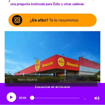
una pregunta incómoda para Éxito y otras cadenas
¿De afán?
Te lo resumimos
Metro Alquería
Escucha el artículo
00:00
…