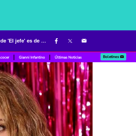
A Shakira le salió otro gallo de pelea, actriz peruana dice que baile de 'El jefe' es de ella
Boletines
lcocer
Gianni Infantino
Últimas Noticias