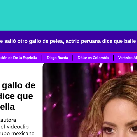
sión de De la Espriella
Diego Rueda
Dólar en Colombia
Verónica A
 gallo de
dice que
ella
tautora
el videoclip
grupo mexicano