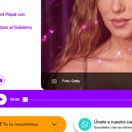
ard Piqué con
duro al Gobierno
Foto: Getty
00:00
Únete a nuestro c
?
Te lo resumimos
Suscríbete y lee las últim