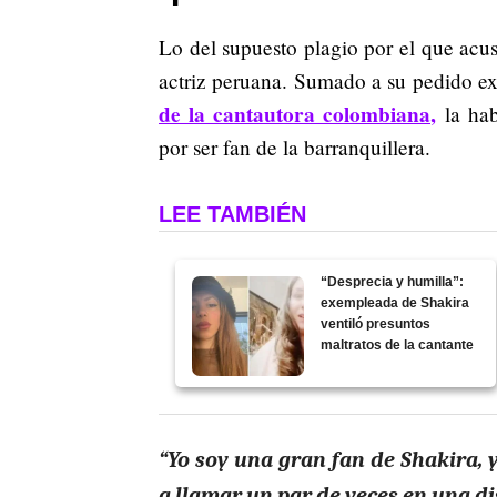
Lo del supuesto plagio por el que acus
actriz peruana. Sumado a su pedido exp
de la cantautora colombiana,
la hab
por ser fan de la barranquillera.
LEE TAMBIÉN
“Desprecia y humilla”:
exempleada de Shakira
ventiló presuntos
maltratos de la cantante
“Yo soy una gran fan de Shakira,
a llamar un par de veces en una di