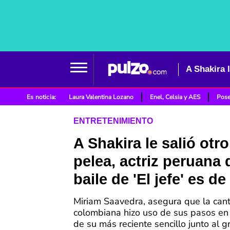
Es noticia:
Laura Valentina Lozano
Enel, Celsia y AES
Pose
ENTRETENIMIENTO
A Shakira le salió otro
pelea, actriz peruana 
baile de 'El jefe' es de 
Miriam Saavedra, asegura que la can
colombiana hizo uso de sus pasos en 
de su más reciente sencillo junto al 