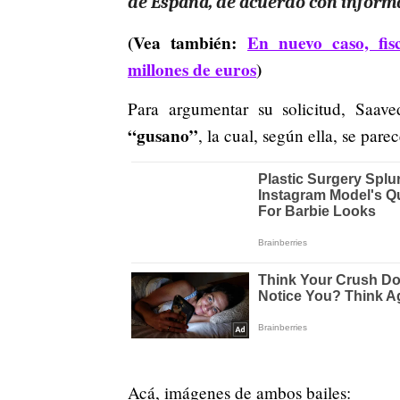
de España, de acuerdo con inform
(Vea también:
En nuevo caso, fis
millones de euros
)
Para argumentar su solicitud, Saav
“gusano”
, la cual, según ella, se pa
Acá, imágenes de ambos bailes: