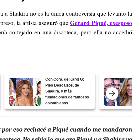
a a Shakira no es la única controversia que levantó la
Gerard Piqué, exesposo
reso, la artista aseguró que
ría cortejado en una discoteca, pero ella no accedió
Con Cora, de Karol G;
Pies Descalzos, de
Shakira, y más
fundaciones de famosos
colombianos
 y por eso rechacé a Piqué cuando me mandaron
scoteca. No sabía lo que era Piqué y a Shakira yo