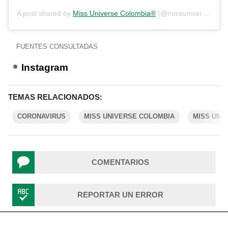
A post shared by
Miss Universe Colombia®
(@missuniversecolombiaorg) on
FUENTES CONSULTADAS
Instagram
TEMAS RELACIONADOS:
CORONAVIRUS
MISS UNIVERSE COLOMBIA
MISS UNI
COMENTARIOS
REPORTAR UN ERROR