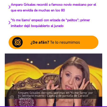
Amparo Grisales recordó a famoso novio mexicano por el
que era envidia de muchas en los 80
‘Yo me llamo’ empezó con erizada de “pelitos”; primer
imitador dejó boquiabierto al jurado
¿De afán?
Te lo resumimos
Amparo Grisales derramó lágrimas en 'Yo me llamo' por
su hermano muerto / Captura de pantalla de Caracol
Televisión
Escucha el artículo