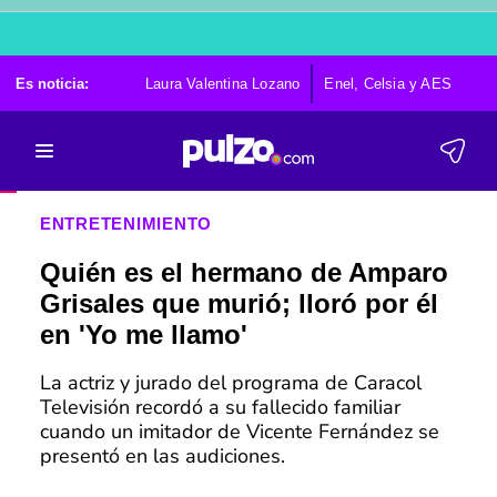
Es noticia:
Laura Valentina Lozano
Enel, Celsia y AES
Po
ENTRETENIMIENTO
Quién es el hermano de Amparo
Grisales que murió; lloró por él
en 'Yo me llamo'
La actriz y jurado del programa de Caracol
Televisión recordó a su fallecido familiar
cuando un imitador de Vicente Fernández se
presentó en las audiciones.