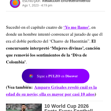
Escrito por:
Redacción Entretenimiento
Ago 1, 2023 - 4:19 pm
‘Yo me llamo’
Sucedió en el capítulo cuatro de
, en
donde un hombre intentó convencer al jurado de que él
El
era el doble perfecto del ‘Charro de Huentitán”.
concursante interpretó ‘Mujeres divinas’, canción
que removió los sentimientos de la ‘Diva de
Colombia’
.
PULZO
Discover
Sigue a
en
(Vea también:
Amparo Grisales reveló cuál es la
edad de su novio; ella es mayor por casi 10 años
)