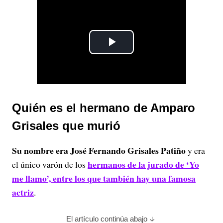
P
l
a
Quién es el hermano de Amparo
y
Grisales que murió
V
Su nombre era José Fernando Grisales Patiño
y era
i
hermanos de la jurado de ‘Yo
el único varón de los
me llamo’, entre los que también hay una famosa
d
actriz
.
e
El artículo continúa abajo