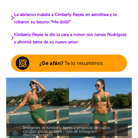
Le abrieron maleta a Kimberly Reyes en aerolínea y le
robaron su tesoro: "Me dolió"
Kimberly Reyes le dio la cara a rumor con James Rodríguez
y afrontó tema de su nuevo amor
¿De afán?
Te lo resumimos
Imágenes de Kimberly Reyes a propósito de cuáles
cirugías plásticas tiene / Foto de Instagram
@kimberlyreyesh