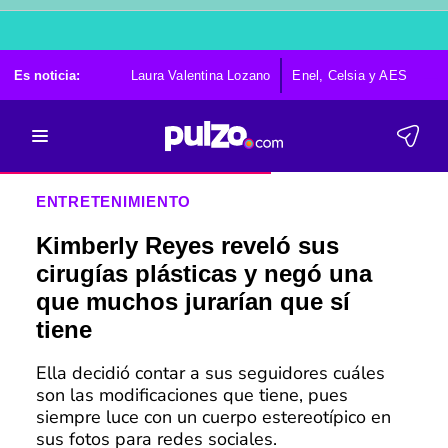
Es noticia:
Laura Valentina Lozano
Enel, Celsia y AES
Po
ENTRETENIMIENTO
Kimberly Reyes reveló sus
cirugías plásticas y negó una
que muchos jurarían que sí
tiene
Ella decidió contar a sus seguidores cuáles
son las modificaciones que tiene, pues
siempre luce con un cuerpo estereotípico en
sus fotos para redes sociales.