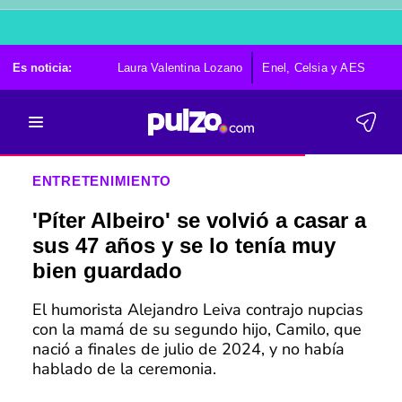
Es noticia:
Laura Valentina Lozano
Enel, Celsia y AES
Po
ENTRETENIMIENTO
'Píter Albeiro' se volvió a casar a
sus 47 años y se lo tenía muy
bien guardado
El humorista Alejandro Leiva contrajo nupcias
con la mamá de su segundo hijo, Camilo, que
nació a finales de julio de 2024, y no había
hablado de la ceremonia.