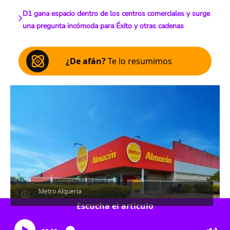
D1 gana espacio dentro de los centros comerciales y surge
una pregunta incómoda para Éxito y otras cadenas
¿De afán?
Te lo resumimos
Metro Alquería
Escucha el artículo