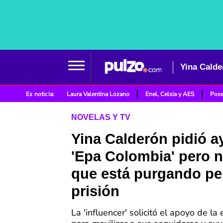
Es noticia:
Laura Valentina Lozano
Enel, Celsia y AES
Pose
NOVELAS Y TV
Yina Calderón pidió a
'Epa Colombia' pero 
que está purgando pe
prisión
La 'influencer' solicitó el apoyo de la