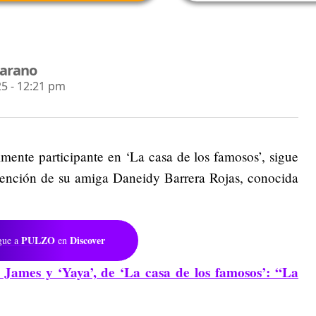
jarano
5 - 12:21 pm
lmente participante en ‘La casa de los famosos’, sigue
etención de su amiga Daneidy Barrera Rojas, conocida
PULZO
Discover
gue a
en
James y ‘Yaya’, de ‘La casa de los famosos’: “La