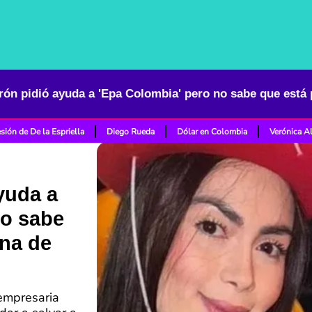
sión de De la Espriella
Diego Rueda
Dólar en Colombia
Verónica A
yuda a
no sabe
na de
 empresaria