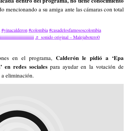
icada dentro del programa, no tiene conocimiento
do mencionando a su amiga ante las cámaras con total
s
#yinacalderon
#colombia
#casadelosfamososcolombia
iiiiiiiiiiiiiiiiiiiiiiiiiii
♬ sonido original – Malejabotero0
Calderón le pidió a ‘Epa
iones en el programa,
’ en redes sociales
para ayudar en la votación de
a eliminación.