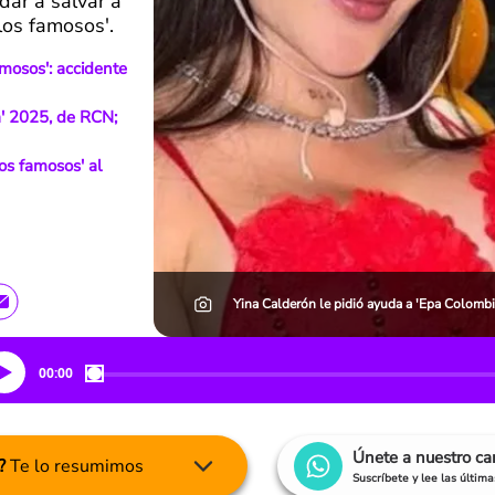
dar a salvar a
los famosos'.
amosos': accidente
' 2025, de RCN;
os famosos' al
Yina Calderón le pidió ayuda a 'Epa Colombia
00:00
Únete a nuestro c
?
Te lo resumimos
Suscríbete y lee las últim