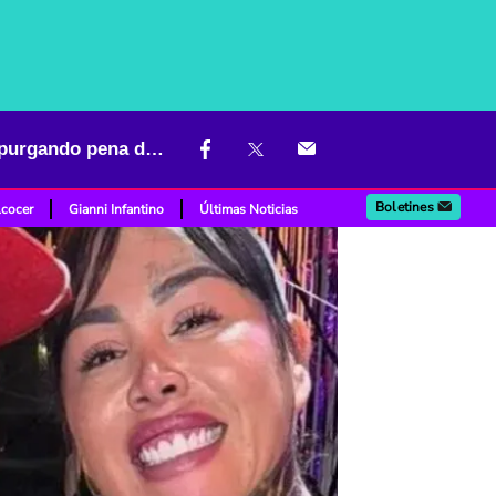
Yina Calderón pidió ayuda a 'Epa Colombia' pero no sabe que está purgando pena de prisión
Boletines
lcocer
Gianni Infantino
Últimas Noticias