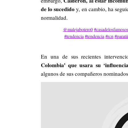
Calderón, al estar incomun
embargo,
de lo sucedido
y, en cambio, ha segui
normalidad.
@malejabotero0
#casadelosfamoso
#tendencia
#tendencia
#rcn
#paratiiii
En una de sus recientes intervenc
Colombia’ que usara su ‘influencia
algunos de sus compañeros nominados 