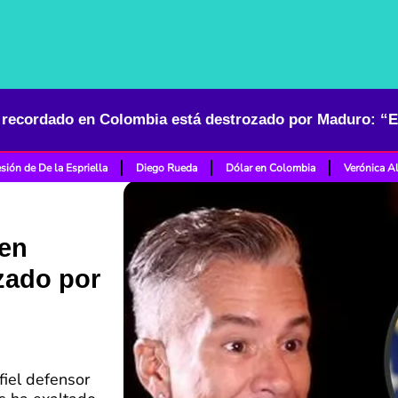
sión de De la Espriella
Diego Rueda
Dólar en Colombia
Verónica A
 en
zado por
fiel defensor