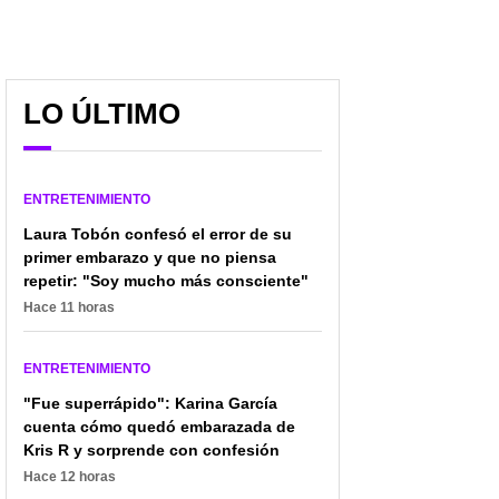
LO ÚLTIMO
Encuentran muerta a la
Exmánager de
ENTRETENIMIENTO
hija de un famoso actor
Diomedes llamó a su hija
Laura Tobón confesó el error de su
en Año Nuevo: estaba
para despedirse antes
primer embarazo y que no piensa
sola, en una habitación
de morir: sus palabras
de hotel
repetir: "Soy mucho más consciente"
aclaran qué le pasó
Hace 11 horas
ENTRETENIMIENTO
"Fue superrápido": Karina García
cuenta cómo quedó embarazada de
Kris R y sorprende con confesión
Hace 12 horas