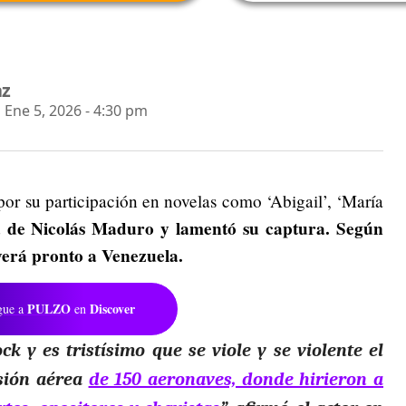
az
Ene 5, 2026 - 4:30 pm
or su participación en novelas como ‘Abigail’, ‘María
a de Nicolás Maduro y lamentó su captura. Según
verá pronto a Venezuela.
PULZO
Discover
gue a
en
k y es tristísimo que se viole y se violente el
asión aérea
de 150 aeronaves, donde hirieron a