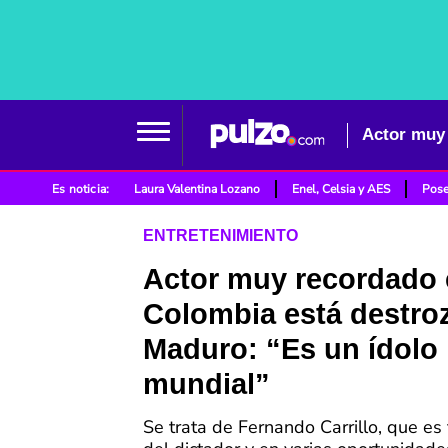
Es noticia:
Laura Valentina Lozano
Enel, Celsia y AES
Pose
ENTRETENIMIENTO
Actor muy recordado
Colombia está destro
Maduro: “Es un ídolo
mundial”
Se trata de Fernando Carrillo, que es 