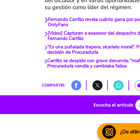
del dictador y en varias oportunidad
su gestión como líder del régimen.
Fernando Carrillo revela cuánto gana por po
OnlyFans
[Video] Capturan a exasesor del despacho d
Fernando Carrillo
“Es una puñalada trapera, sicariato moral”: 
decisión de Procuraduría
Carrillo se despide con grave denuncia: "maf
Procuraduría vendía y cambiaba fallos
COMPARTIR:
Escucha el artículo
¿De afán