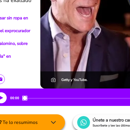
es ha exaltado
sar sin ropa en
el exprocurador
Palomino, sobre
ia" en
Getty y YouTube.
00:00
Únete a nuestro c
?
Te lo resumimos
Suscríbete y lee las últim