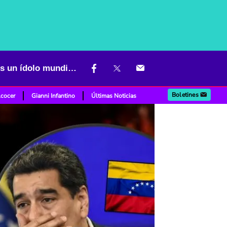
Actor muy recordado en Colombia está destrozado por Maduro: “Es un ídolo mundial”
Boletines
lcocer
Gianni Infantino
Últimas Noticias