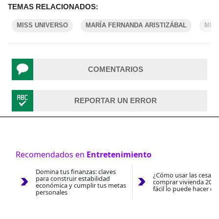
TEMAS RELACIONADOS:
MISS UNIVERSO
MARÍA FERNANDA ARISTIZÁBAL
MIS
COMENTARIOS
REPORTAR UN ERROR
Recomendados en
Entretenimiento
Domina tus finanzas: claves
¿Cómo usar las cesantí
para construir estabilidad
comprar vivienda 2026
económica y cumplir tus metas
fácil lo puede hacer co
personales