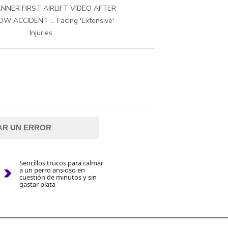
ENNER FIRST AIRLIFT VIDEO AFTER
 ACCIDENT ... Facing 'Extensive'
Injuries
AR UN ERROR
Sencillos trucos para calmar
a un perro ansioso en
cuestión de minutos y sin
gastar plata