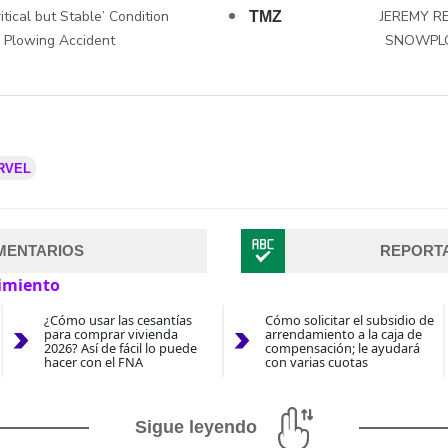
itical but Stable’ Condition
JEREMY R
TMZ
 Plowing Accident
SNOWPLOW
RVEL
MENTARIOS
REPORT
imiento
¿Cómo usar las cesantías
Cómo solicitar el subsidio de
para comprar vivienda
arrendamiento a la caja de
2026? Así de fácil lo puede
compensación; le ayudará
hacer con el FNA
con varias cuotas
Sigue leyendo