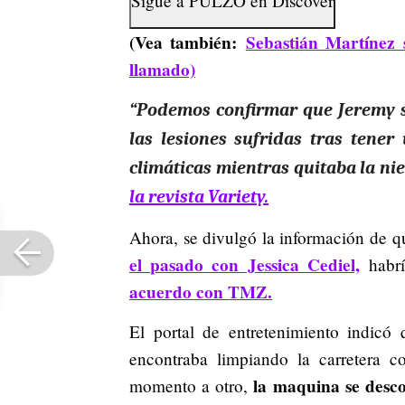
Sigue a
PULZO
en
Discover
(Vea también:
Sebastián Martínez 
llamado)
“Podemos confirmar que Jeremy se
las lesiones sufridas tras tener
climáticas mientras quitaba la nie
la revista Variety.
Ahora, se divulgó la información de qu
el pasado con Jessica Cediel,
habrí
acuerdo con TMZ.
El portal de entretenimiento indicó
encontraba limpiando la carretera 
la maquina se desco
momento a otro,