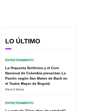
LO ÚLTIMO
ENTRETENIMIENTO
La Orquesta Sinfónica y el Coro
Nacional de Colombia presentan La
Pasión según San Mateo de Bach en
el Teatro Mayor de Bogotá
Hace 5 horas
Juliette Pardau confesó
Así se ve Mateíto, de
que sufrió accidente en
‘Pandillas, Guerra y Paz’:
ENTRETENIMIENTO
sus ojos: “Como si me
tuvo un gran cambio
hubieran quemado”
difícil de creer
La serie de "Cien años de soledad":