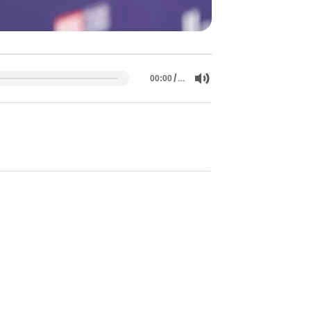
/
…
00:00