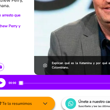
thew Perry,
emana.
n arresto que
thew Perry y
Explican qué es la Ketamina y por qué e
Colombiano.
00:00
Únete a nuestro c
?
Te lo resumimos
Suscríbete y lee las últim