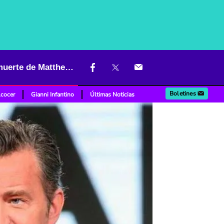
¿Qué es la ketamina? el potente anestésico que gira en torno a la muerte de Matthew Perry
Boletines
lcocer
Gianni Infantino
Últimas Noticias