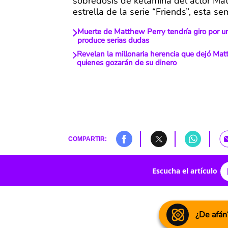
sobredosis de ketamina del actor Mat
estrella de la serie “Friends”, esta s
Muerte de Matthew Perry tendría giro por u
produce serias dudas
Revelan la millonaria herencia que dejó Mat
quienes gozarán de su dinero
COMPARTIR:
Escucha el artículo
¿De afán