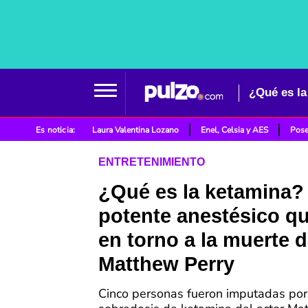
Es noticia:
Laura Valentina Lozano
Enel, Celsia y AES
Pose
ENTRETENIMIENTO
¿Qué es la ketamina? 
potente anestésico qu
en torno a la muerte 
Matthew Perry
Cinco personas fueron imputadas por