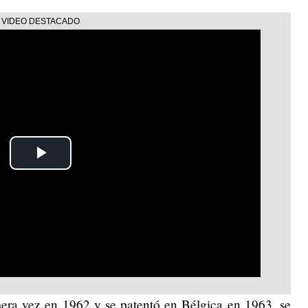
Play
Video
mera vez en 1962 y se patentó en Bélgica en 1963, se