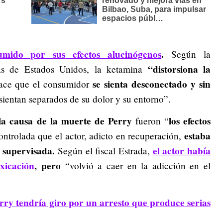
sumido por sus
efectos alucinógenos
.
Según la
“distorsiona la
as de Estados Unidos, la ketamina
se sienta desconectado y sin
ace que el consumidor
sientan separados de su dolor y su entorno”.
a causa de la muerte de Perry
los efectos
fueron “
estaba
ontrolada que el actor, adicto en recuperación,
 supervisada.
el actor había
Según el fiscal Estrada,
xicación
, pero
“volvió a caer en la adicción en el
ry tendría giro por un arresto que produce serias