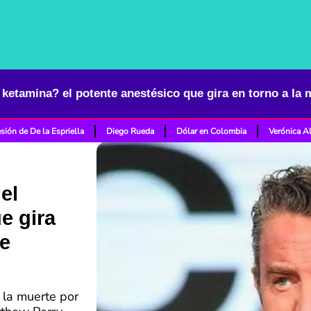
sión de De la Espriella
Diego Rueda
Dólar en Colombia
Verónica A
el
e gira
de
 la muerte por