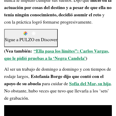
inició en la
nunca le impidió cumplir sus sueños. Dijo que
actuación por cosas del destino y a pesar de que ella no
tenía ningún conocimiento, decidió asumir el reto
y
con la práctica logró formarse progresivamente.
Sigue a
PULZO
en
Discover
(Vea también:
“Ella pasa los límites”: Carlos Vargas,
que le pidió pruebas a la ‘Negra Candela’
)
Al ser un trabajo de domingo a domingo y con tiempos de
Estefanía Borge dijo que contó con el
rodaje largos,
apoyo de su abuela
Sofía del Mar, su hija
para cuidar de
.
No obstante, hubo veces que tuvo que llevarla a los ‘sets’
de grabación.