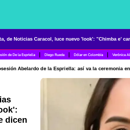
ta, de Noticias Caracol, luce nuevo 'look': "Chimba e’ ca
sión de De la Espriella
Diego Rueda
Dólar en Colombia
Verónica A
osesión Abelardo de la Espriella: así va la ceremonia e
ias
ook':
e dicen