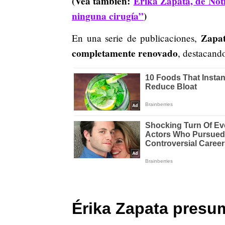
(Vea también:
Érika Zapata, de Noti
ninguna cirugía”
)
Zapat
En una serie de publicaciones,
completamente renovado
, destacand
Érika Zapata presu