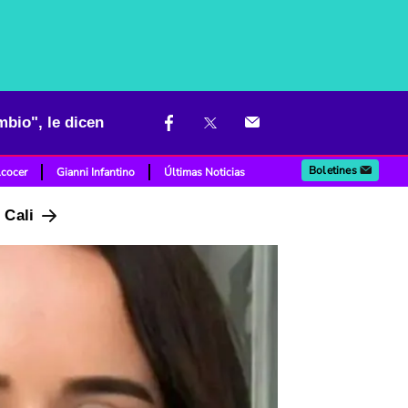
mbio", le dicen
Boletines
lcocer
Gianni Infantino
Últimas Noticias
n Cali