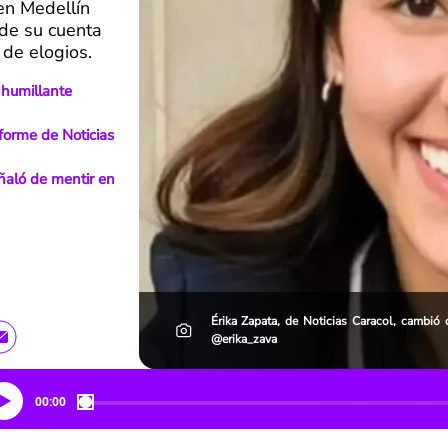
en Medellín
 de su cuenta
 de elogios.
 humillante
forme de Noticias
eñaló de mentir en
Érika Zapata, de Noticias Caracol, cambió 
@erika_zava
00:00