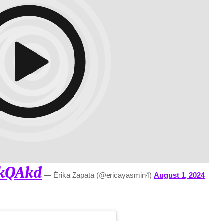
VkQAkd
— Érika Zapata (@ericayasmin4)
August 1, 2024