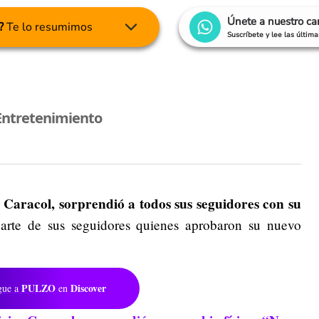
Únete a nuestro c
?
Te lo resumimos
Suscríbete y lee las últim
Entretenimiento
s Caracol, sorprendió a todos sus seguidores con su
arte de sus seguidores quienes aprobaron su nuevo
PULZO
Discover
gue a
en