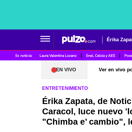
Érika Zapa
Es noticia:
Laura Valentina Lozano
Enel, Celsia y AES
Pose
EN VIVO
Ver en vivo p
ENTRETENIMIENTO
Érika Zapata, de Notic
Caracol, luce nuevo 'l
"Chimba e’ cambio", l