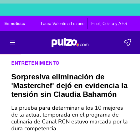
Es noticia:
Laura Valentina Lozano
Enel, Celsia y AES
Po
ENTRETENIMIENTO
Sorpresiva eliminación de
'Masterchef' dejó en evidencia la
tensión sin Claudia Bahamón
La prueba para determinar a los 10 mejores
de la actual temporada en el programa de
culinaria de Canal RCN estuvo marcada por la
dura competencia.