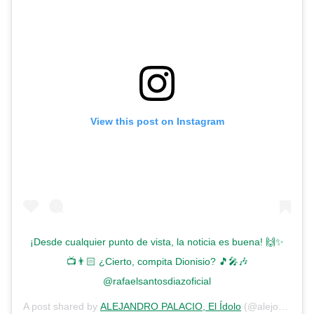
View this post on Instagram
¡Desde cualquier punto de vista, la noticia es buena! 🙌✨
📺👨🏻 ¿Cierto, compita Dionisio? 🎵🎤🎶
@rafaelsantosdiazoficial
A post shared by
ALEJANDRO PALACIO, El Ídolo
(@alejopalacio1) on