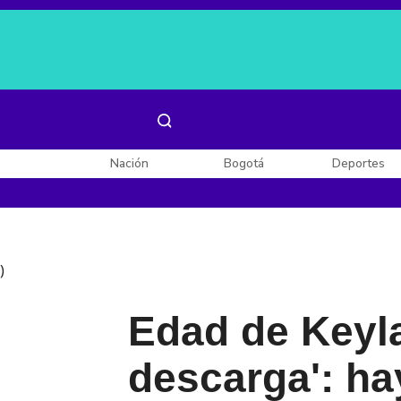
Es noticia:
Laura Valentina Lozano
Enel, Celsia y AES
Nación
Bogotá
Deportes
)
Edad de Keyla
descarga': ha