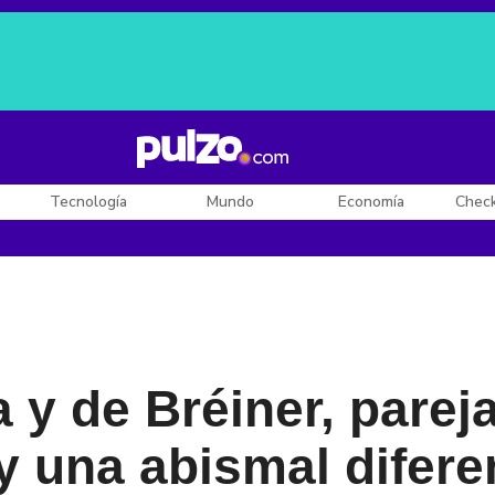
Posesión de De la Espriella
Diego Rueda
Dólar en Colombia
Tecnología
Mundo
Economía
Chec
 y de Bréiner, pareja
y una abismal difere