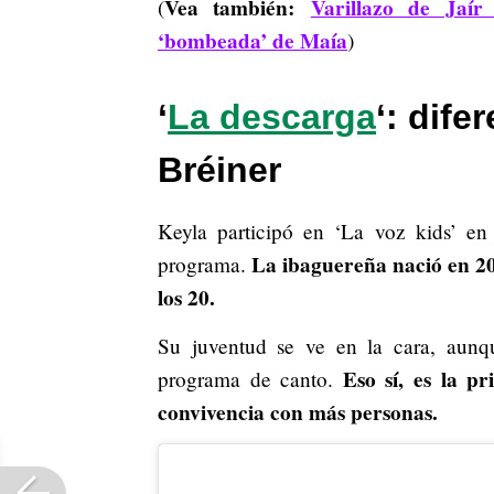
Vea también:
Varillazo de Jaír
(
‘bombeada’ de Maía
)
‘
La descarga
‘: dife
Bréiner
Keyla participó en ‘La voz kids’ en
La ibaguereña nació en 20
programa.
los 20.
Su juventud se ve en la cara, aunq
Eso sí, es la p
programa de canto.
convivencia con más personas.