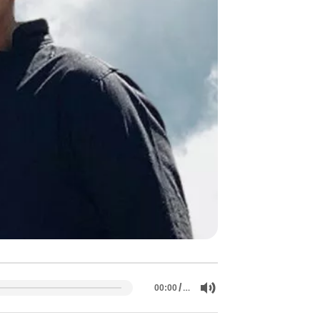
/
…
00:00