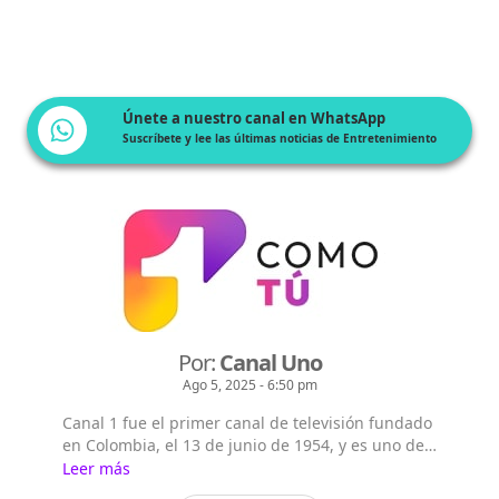
Únete a nuestro canal en WhatsApp
Suscríbete y lee las últimas noticias de Entretenimiento
Por:
Canal Uno
Ago 5, 2025 - 6:50 pm
Canal 1 fue el primer canal de televisión fundado
en Colombia, el 13 de junio de 1954, y es uno de
los tres canales de televisión abierta que llega de
Leer más
forma gratuita a todo el territorio nacional.n