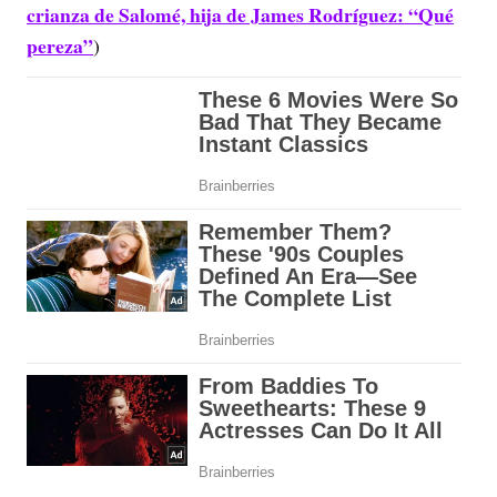
crianza de Salomé, hija de James Rodríguez: “Qué
pereza”
)