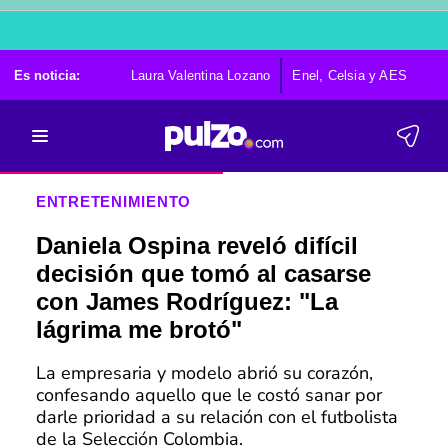
Es noticia:
Laura Valentina Lozano
Enel, Celsia y AES
Po
ENTRETENIMIENTO
Daniela Ospina reveló difícil
decisión que tomó al casarse
con James Rodríguez: "La
lágrima me brotó"
La empresaria y modelo abrió su corazón,
confesando aquello que le costó sanar por
darle prioridad a su relación con el futbolista
de la Selección Colombia.