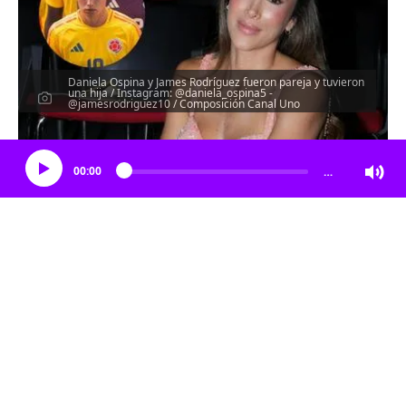
Daniela Ospina y James Rodríguez fueron pareja y tuvieron
una hija / Instagram: @daniela_ospina5 -
@jamesrodriguez10 / Composición Canal Uno
Escucha el artículo
00:00
…