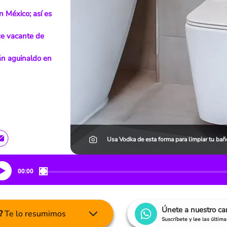
 México; así es
ce vacante de
án aguinaldo en
Usa Vodka de esta forma para limpiar tu bañ
00:00
Únete a nuestro c
?
Te lo resumimos
Suscríbete y lee las últim