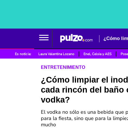
¿Cómo limp
Es noticia:
Laura Valentina Lozano
Enel, Celsia y AES
Pose
ENTRETENIMIENTO
¿Cómo limpiar el inod
cada rincón del baño
vodka?
El vodka no sólo es una bebida que 
para la fiesta, sino que para la limpie
mucho