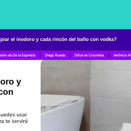
iar el inodoro y cada rincón del baño con vodka?
sión de De la Espriella
Diego Rueda
Dólar en Colombia
Verónica A
oro y
 con
puedes usar
za te servirá