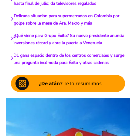
hasta final de julio; da televisores regalados
Delicada situación para supermercados en Colombia por
golpe sobre la mesa de Ara, Makro y más
¿Qué viene para Grupo Éxito? Su nuevo presidente anuncia
inversiones récord y abre la puerta a Venezuela
D1 gana espacio dentro de los centros comerciales y surge
una pregunta incómoda para Éxito y otras cadenas
¿De afán?
Te lo resumimos