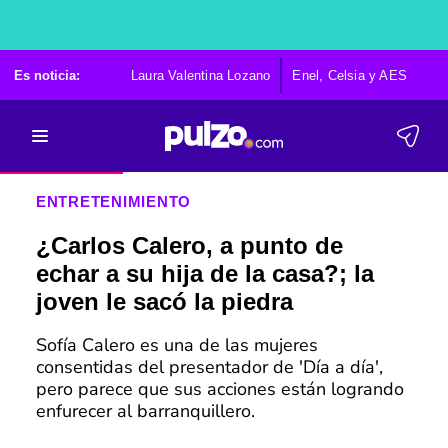
Es noticia:
Laura Valentina Lozano
Enel, Celsia y AES
Po
ENTRETENIMIENTO
¿Carlos Calero, a punto de
echar a su hija de la casa?; la
joven le sacó la piedra
Sofía Calero es una de las mujeres
consentidas del presentador de 'Día a día',
pero parece que sus acciones están logrando
enfurecer al barranquillero.