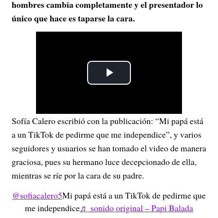
hombres cambia completamente y el presentador lo
único que hace es taparse la cara.
P
l
Sofía Calero escribió con la publicación: “
Mi papá está
a
a un TikTok de pedirme que me independice”, y varios
y
seguidores y usuarios se han tomado el video de manera
graciosa, pues su hermano luce decepcionado de ella,
V
mientras se ríe por la cara de su padre.
i
@sofiacalero5
Mi papá está a un TikTok de pedirme que
me independice
♬ sonido original – Papi Balada
d