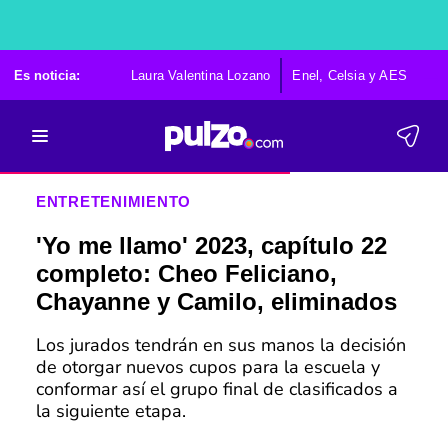
Es noticia:
Laura Valentina Lozano
Enel, Celsia y AES
Po
ENTRETENIMIENTO
'Yo me llamo' 2023, capítulo 22
completo: Cheo Feliciano,
Chayanne y Camilo, eliminados
Los jurados tendrán en sus manos la decisión
de otorgar nuevos cupos para la escuela y
conformar así el grupo final de clasificados a
la siguiente etapa.