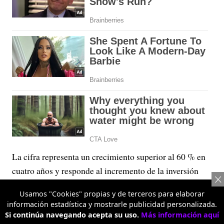
La cifra representa un crecimiento superior al 60 % en
cuatro años y responde al incremento de la inversión
destinada al funcionamiento del sistema de salud.
Usamos "Cookies" propias y de terceros para elaborar
Inicialmente, para 2026 se habían presupuestado $110,7
información estadística y mostrarle publicidad personalizada.
billones, pero posteriormente el Confis aprobó una
Si continúa navegando acepta su uso.
Más información aquí