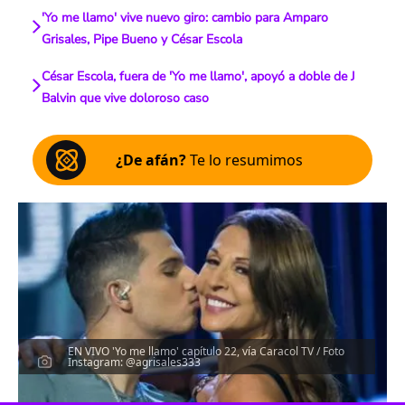
'Yo me llamo' vive nuevo giro: cambio para Amparo
Grisales, Pipe Bueno y César Escola
César Escola, fuera de 'Yo me llamo', apoyó a doble de J
Balvin que vive doloroso caso
¿De afán?
Te lo resumimos
EN VIVO 'Yo me llamo' capítulo 22, vía Caracol TV / Foto
Instagram: @agrisales333
Escucha el artículo