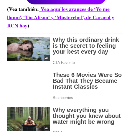
(Vea también:
Vea aquí los avances de ‘Yo me
llamo’, ‘Tía Alison’ y ‘Masterchef’, de Caracol y
RCN hoy
)