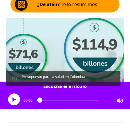
¿De afán?
Te lo resumimos
Presupuesto para la salud en Colombia
Escucha el artículo
00:00
…