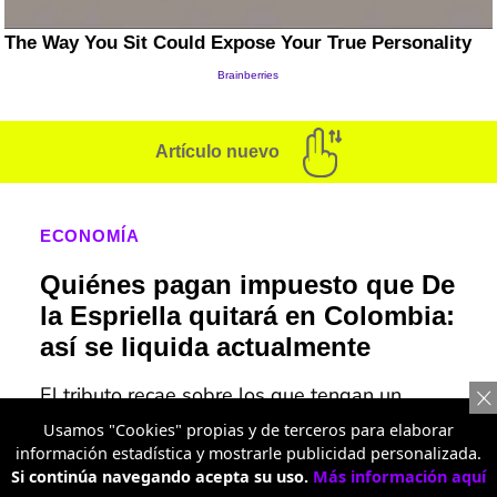
Artículo nuevo
ECONOMÍA
Quiénes pagan impuesto que De
la Espriella quitará en Colombia:
así se liquida actualmente
El tributo recae sobre los que tengan un
patrimonio líquido mayor a $ 3.770 millones y
Usamos "Cookies" propias y de terceros para elaborar
deben pagar el impuesto, con tarifas de
información estadística y mostrarle publicidad personalizada.
acuerdo a la base gravable.
Si continúa navegando acepta su uso.
Más información aquí