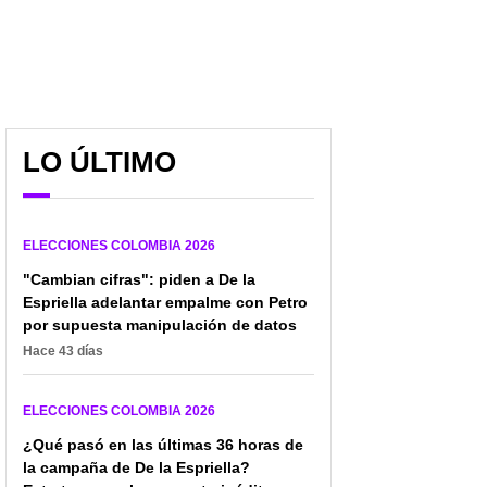
Petro insiste en riesgo
MOE desmiente a Petro
de fraude para las
y descarta fraude en
elecciones y presiona a
elecciones del 8 de
Thomas Greg por
marzo
LO ÚLTIMO
entrega de datos
ELECCIONES COLOMBIA 2026
"Cambian cifras": piden a De la
Espriella adelantar empalme con Petro
por supuesta manipulación de datos
Hace 43 días
ELECCIONES COLOMBIA 2026
¿Qué pasó en las últimas 36 horas de
la campaña de De la Espriella?