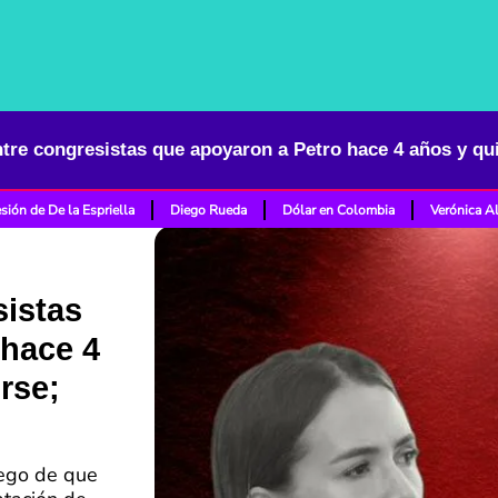
sión de De la Espriella
Diego Rueda
Dólar en Colombia
Verónica A
sistas
 hace 4
rse;
uego de que