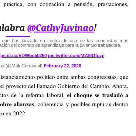
práctica, con cotización a pensión, prestaciones,
palabra
@CathyJuvinao
!
s que has lanzado en contra de una de las conquistas más
ación del contrato de aprendizaje para la juventud trabajadora.
tps://t.co/VDWbu50260
pic.twitter.com/M236Ofuzjj
jas (@MafeCarrascal)
February 22, 2026
istanciamiento político entre ambas congresistas, que
r el proyecto del llamado Gobierno del Cambio. Ahora,
el choque se trasladó a
ctos de la reforma laboral,
sobre alianzas
, coherencia y posibles rupturas dentro
ro en 2022.