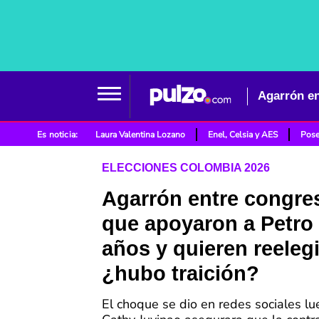
Es noticia:
Laura Valentina Lozano
Enel, Celsia y AES
Pose
ELECCIONES COLOMBIA 2026
Agarrón entre congre
que apoyaron a Petro
años y quieren reelegi
¿hubo traición?
El choque se dio en redes sociales l