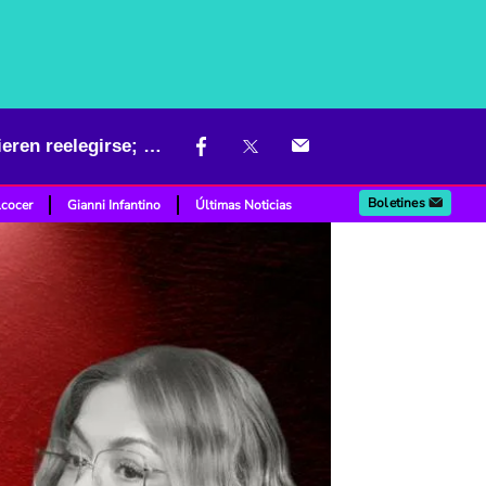
Agarrón entre congresistas que apoyaron a Petro hace 4 años y quieren reelegirse; ¿hubo traición?
Boletines
lcocer
Gianni Infantino
Últimas Noticias