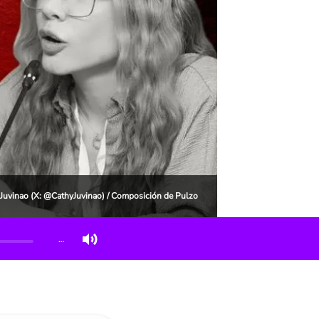
 Juvinao (X: @CathyJuvinao) / Composición de Pulzo
…