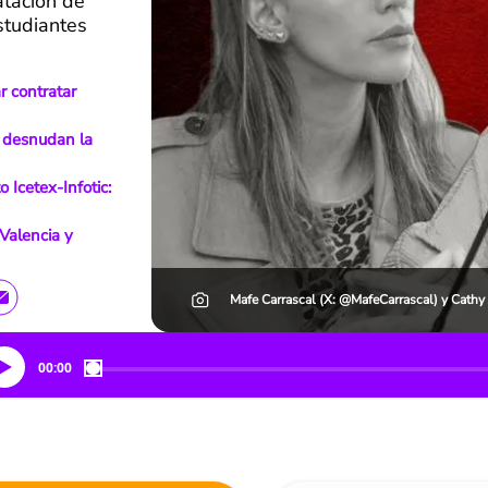
atación de
studiantes
r contratar
e desnudan la
o Icetex-Infotic:
Valencia y
Mafe Carrascal (X: @MafeCarrascal) y Cathy
00:00