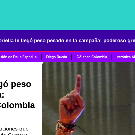
sión de De la Espriella
Diego Rueda
Dólar en Colombia
Verónica A
egó peso
:
Colombia
raciones que