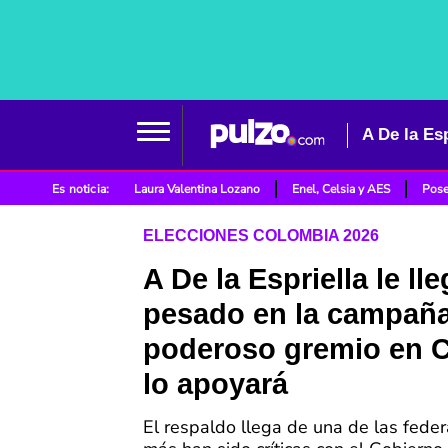
Es noticia:
Laura Valentina Lozano
Enel, Celsia y AES
Pose
ELECCIONES COLOMBIA 2026
A De la Espriella le ll
pesado en la campaña
poderoso gremio en 
lo apoyará
El respaldo llega de una de las fede