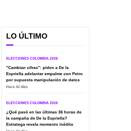
LO ÚLTIMO
ELECCIONES COLOMBIA 2026
"Cambian cifras": piden a De la
Espriella adelantar empalme con Petro
por supuesta manipulación de datos
Hace 42 días
ELECCIONES COLOMBIA 2026
32 barras de fútbol le
"Mi voto en segunda es
llevaron camiseta de
por Abelardo, no por los
¿Qué pasó en las últimas 36 horas de
Colombia a Cepeda,
socios de la 'Segunda
la campaña de De la Espriella?
pero algo no cuadra en
Marquetalia'": esposa de
Estratega revela momento inédito
la foto
Miguel Uribe