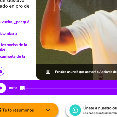
o de Gustavo
gado en pro de
 vuelta, ¿por qué
Colombia a
los socios de la
ibe
camiseta de la
Fenalco anunció que apoyará a Abelardo de l
00:00
Únete a nuestro c
?
Te lo resumimos
Las noticias más important