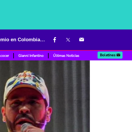
A De la Espriella le llegó peso pesado en la campaña: poderoso gremio en Colombia lo apoyará
Boletines
lcocer
Gianni Infantino
Últimas Noticias