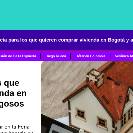
sión de De la Espriella
Diego Rueda
Dólar en Colombia
Verónica A
s que
enda en
ugosos
r en la Feria