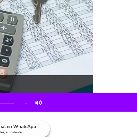
…
anal en WhatsApp
es, al instante