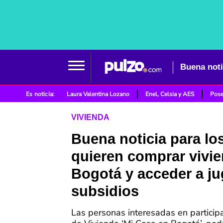
Es noticia:
Laura Valentina Lozano
Enel, Celsia y AES
Pose
VIVIENDA
Buena noticia para lo
quieren comprar vivi
Bogotá y acceder a j
subsidios
Las personas interesadas en participa