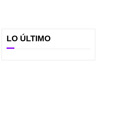
LO ÚLTIMO
Dian anunció remate de
¿Es legal que mi pareja
casas y apartamentos
cambie la cerradura de
desde 30 millones de
la casa? Dato por si
pesos; así funciona
pelean y lo dejan afuera