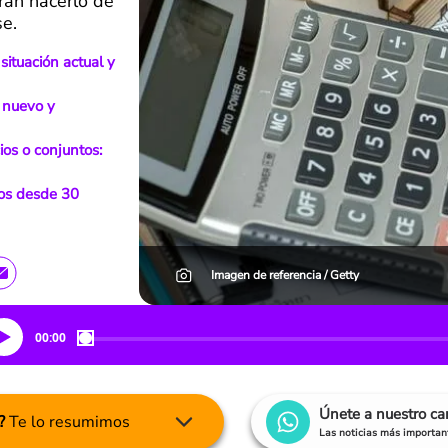
rán hacerlo de
se.
situación actual y
r nuevo y
ios o conjuntos:
os desde 30
Imagen de referencia / Getty
00:00
Únete a nuestro c
?
Te lo resumimos
Las noticias más important