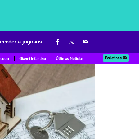
Buena noticia para los que quieren comprar vivienda en Bogotá y acceder a jugosos subsidios
Boletines
lcocer
Gianni Infantino
Últimas Noticias