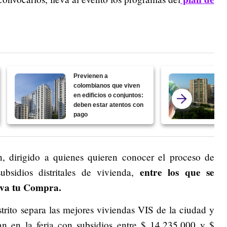
Previenen a
colombianos que viven
en edificios o conjuntos:
deben estar atentos con
pago
, dirigido a quienes quieren conocer el proceso de
entre los que se
ubsidios distritales de vivienda,
iva tu Compra.
istrito separa las mejores viviendas VIS de la ciudad y
pan en la feria con subsidios entre $ 14.235.000 y $