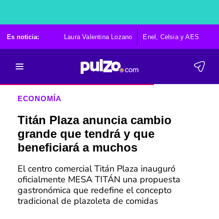
Es noticia:
Laura Valentina Lozano
Enel, Celsia y AES
Po
ECONOMÍA
Titán Plaza anuncia cambio
grande que tendrá y que
beneficiará a muchos
El centro comercial Titán Plaza inauguró
oficialmente MESA TITÁN una propuesta
gastronómica que redefine el concepto
tradicional de plazoleta de comidas