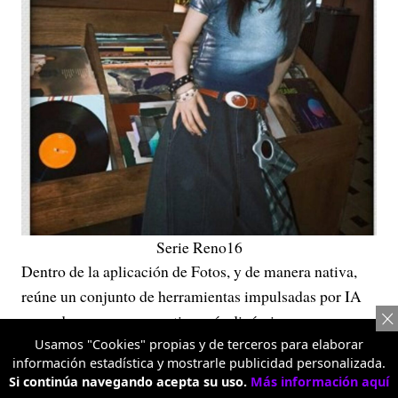
Serie Reno16
Dentro de la aplicación de Fotos, y de manera nativa,
reúne un conjunto de herramientas impulsadas por IA
pensadas para una narrativa más dinámica y
personalizada. El AI Remix Collage permite combinar
Usamos "Cookies" propias y de terceros para elaborar
información estadística y mostrarle publicidad personalizada.
varias fotos o videos cortos en composiciones visuales
Si continúa navegando acepta su uso.
Más información aquí
con capas, con stickers animados, contornos y texto, e