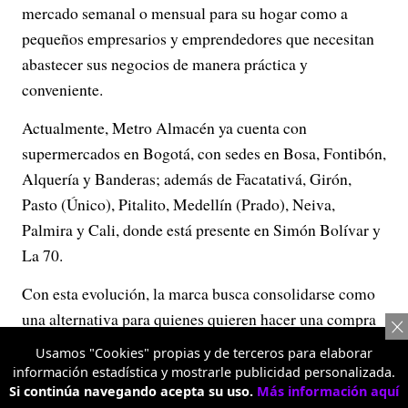
mercado semanal o mensual para su hogar como a
pequeños empresarios y emprendedores que necesitan
abastecer sus negocios de manera práctica y
conveniente.
Actualmente, Metro Almacén ya cuenta con
supermercados en Bogotá, con sedes en Bosa, Fontibón,
Alquería y Banderas; además de Facatativá, Girón,
Pasto (Único), Pitalito, Medellín (Prado), Neiva,
Palmira y Cali, donde está presente en Simón Bolívar y
La 70.
Con esta evolución, la marca busca consolidarse como
una alternativa para quienes quieren hacer una compra
inteligente, encontrando en un mismo supermercado
Usamos "Cookies" propias y de terceros para elaborar
variedad, calidad y opciones para ahorrar más, tanto en
información estadística y mostrarle publicidad personalizada.
Si continúa navegando acepta su uso.
Más información aquí
las compras del hogar como en las del negocio.