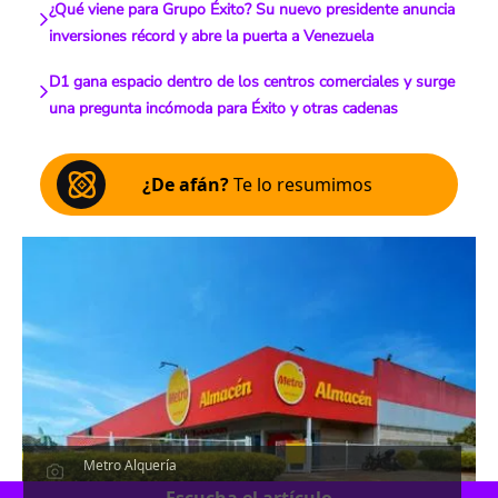
¿Qué viene para Grupo Éxito? Su nuevo presidente anuncia
inversiones récord y abre la puerta a Venezuela
D1 gana espacio dentro de los centros comerciales y surge
una pregunta incómoda para Éxito y otras cadenas
¿De afán?
Te lo resumimos
Metro Alquería