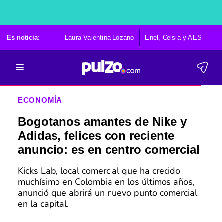
Es noticia:
Laura Valentina Lozano
Enel, Celsia y AES
Po
ECONOMÍA
Bogotanos amantes de Nike y
Adidas, felices con reciente
anuncio: es en centro comercial
Kicks Lab, local comercial que ha crecido
muchísimo en Colombia en los últimos años,
anunció que abrirá un nuevo punto comercial
en la capital.