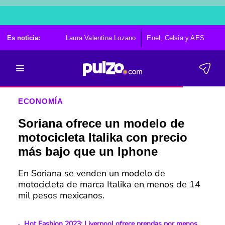
Es noticia:
Laura Valentina Lozano
Enel, Celsia y AES
Po
ECONOMÍA
Soriana ofrece un modelo de
motocicleta Italika con precio
más bajo que un Iphone
En Soriana se venden un modelo de
motocicleta de marca Italika en menos de 14
mil pesos mexicanos.
Hot Fashion 2023: Liverpool ofrece prendas por menos