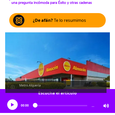
una pregunta incómoda para Éxito y otras cadenas
¿De afán?
Te lo resumimos
Metro Alquería
Escucha el artículo
00:00
…