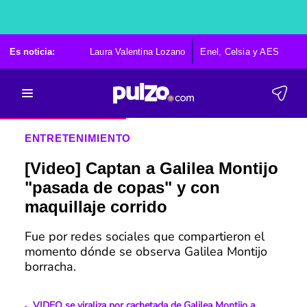
Es noticia:
Laura Valentina Lozano
Enel, Celsia y AES
Po
ENTRETENIMIENTO
[Video] Captan a Galilea Montijo
"pasada de copas" y con
maquillaje corrido
Fue por redes sociales que compartieron el
momento dónde se observa Galilea Montijo
borracha.
VIDEO se viraliza por cachetada de Galilea Montijo a