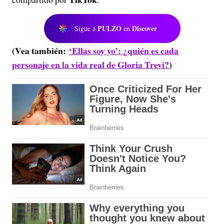
PULZO
Discover
Sigue a
en
(Vea también:
‘Ellas soy yo’: ¿quién es cada
personaje en la vida real de Gloria Trevi?
)