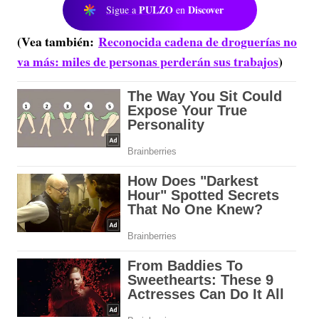
PULZO
Discover
Sigue a
en
(Vea también:
Reconocida cadena de droguerías no
va más: miles de personas perderán sus trabajos
)