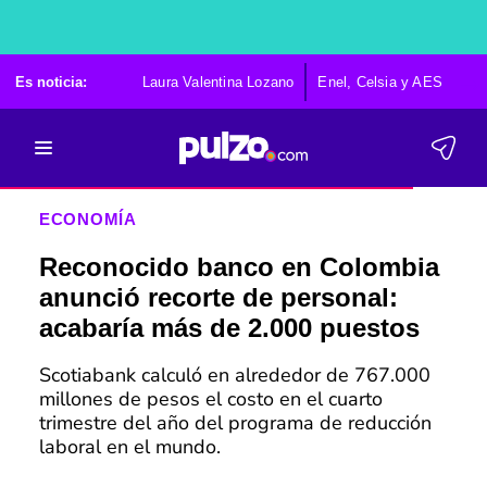
Es noticia:
Laura Valentina Lozano
Enel, Celsia y AES
Po
ECONOMÍA
Reconocido banco en Colombia
anunció recorte de personal:
acabaría más de 2.000 puestos
Scotiabank calculó en alrededor de 767.000
millones de pesos el costo en el cuarto
trimestre del año del programa de reducción
laboral en el mundo.