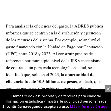
Para analizar la eficiencia del gasto, la ADRES publica
informes que se centran en la distribución y ejecución
de los recursos del sistema. Por ejemplo, se analizó el
gasto financiado con la Unidad de Pago por Capitación
(UPC) entre 2018 y 2023. Al construir precios de
referencia por municipio, nivel de la IPS y mecanismo
de contratación para cada tecnología en salud, se
oportunidad de
identificó que, solo en el 2023, la
eficiencia fue de 10,5 billones de pesos
, es decir, que
con una mejor gestión estos recursos se hubiesen
podido destinar para garantizar más y mejores servicios
Usamos "Cookies" propias y de terceros para elaborar
información estadística y mostrarle publicidad personalizada.
de salud para la gente.
Si continúa navegando acepta su uso.
Más información aquí