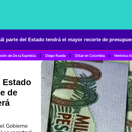
sión de De la Espriella
Diego Rueda
Dólar en Colombia
Verónica A
l Estado
te de
erá
 el Gobierno