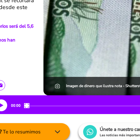
l se recortará
 desde este
rios será del 5,6
enos han
Imagen de dinero que ilustra nota - Shutters
00:00
Únete a nuestro c
?
Te lo resumimos
Las noticias más important