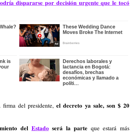
dría dispararse por decisión urgente que le tocó
el decreto ya sale, son $ 20
la firma del presidente,
amiento del
Estado
será la parte
que estará más