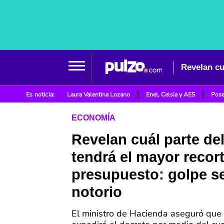
Es noticia:
Laura Valentina Lozano
Enel, Celsia y AES
Pose
ECONOMÍA
Revelan cuál parte de
tendrá el mayor recor
presupuesto: golpe s
notorio
El ministro de Hacienda aseguró que