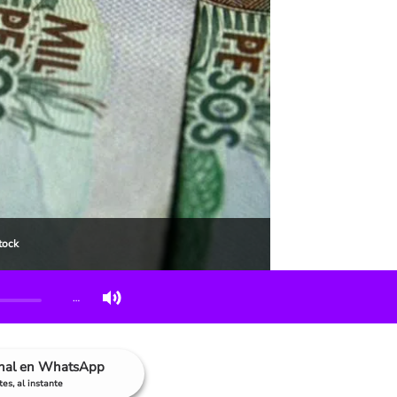
tock
…
anal en WhatsApp
es, al instante