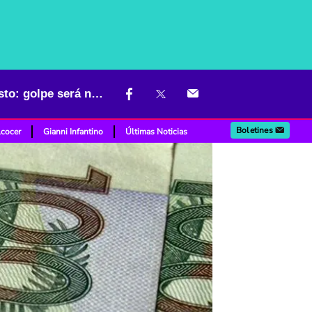
Revelan cuál parte del Estado tendrá el mayor recorte de presupuesto: golpe será notorio
Boletines
lcocer
Gianni Infantino
Últimas Noticias