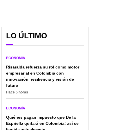
LO ÚLTIMO
Colpensiones anunció
Dólar hoy en
movida que ayudará a
Barranquilla y Colombia:
trabajadores: involucra
así está precio de
su historia laboral
compra y venta en
casas de cambio
ECONOMÍA
Risaralda refuerza su rol como motor
empresarial en Colombia con
innovación, resiliencia y visión de
futuro
Hace 5 horas
ECONOMÍA
Quiénes pagan impuesto que De la
Espriella quitará en Colombia: así se
liquida actualmente