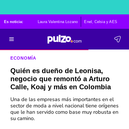
Es noticia:
Laura Valentina Lozano
Enel, Celsia y AES
Po
ECONOMÍA
Quién es dueño de Leonisa,
negocio que remontó a Arturo
Calle, Koaj y más en Colombia
Una de las empresas más importantes en el
sector de moda a nivel nacional tiene orígenes
que le han servido como base muy robusta en
su camino.