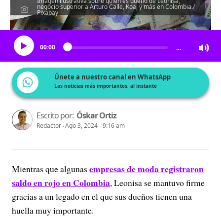
Imagen ilustrativa sobre quién es dueño de Leonisa,
negocio superior a Arturo Calle, Koaj y más en Colombia./
Pixabay
Escucha el artículo
00:00
…
Únete a nuestro canal en WhatsApp
Las noticias más importantes, al instante
Escrito por:
Óskar Ortiz
Redactor
Ago 3, 2024 - 9:16 am
empresas de moda registraron
Mientras que algunas
saldo en rojo en Colombia
, Leonisa se mantuvo firme
gracias a un legado en el que sus dueños tienen una
huella muy importante.