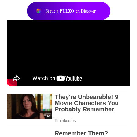
PULZO
Discover
Sigue a
en