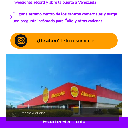
inversiones récord y abre la puerta a Venezuela
D1 gana espacio dentro de los centros comerciales y surge
una pregunta incómoda para Éxito y otras cadenas
¿De afán?
Te lo resumimos
Metro Alquería
Escucha el artículo