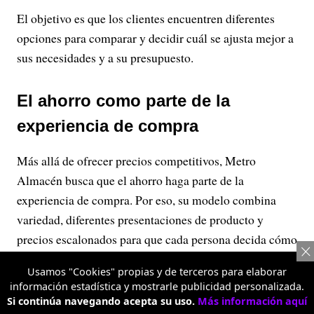
El objetivo es que los clientes encuentren diferentes
opciones para comparar y decidir cuál se ajusta mejor a
sus necesidades y a su presupuesto.
El ahorro como parte de la
experiencia de compra
Más allá de ofrecer precios competitivos, Metro
Almacén busca que el ahorro haga parte de la
experiencia de compra. Por eso, su modelo combina
variedad, diferentes presentaciones de producto y
precios escalonados para que cada persona decida cómo
aprovechar mejor su dinero.
Usamos "Cookies" propias y de terceros para elaborar
información estadística y mostrarle publicidad personalizada.
Esta propuesta está dirigida tanto a quienes realizan el
Si continúa navegando acepta su uso.
Más información aquí
mercado semanal o mensual para su hogar como a