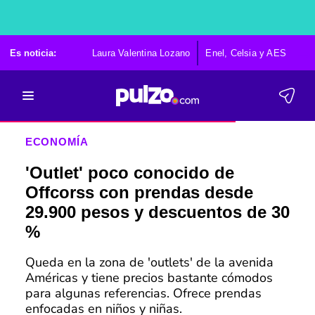
Es noticia:
Laura Valentina Lozano
Enel, Celsia y AES
Po
ECONOMÍA
'Outlet' poco conocido de
Offcorss con prendas desde
29.900 pesos y descuentos de 30
%
Queda en la zona de 'outlets' de la avenida
Américas y tiene precios bastante cómodos
para algunas referencias. Ofrece prendas
enfocadas en niños y niñas.