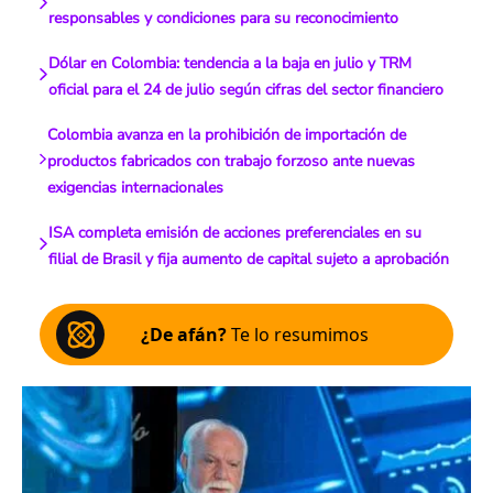
responsables y condiciones para su reconocimiento
Dólar en Colombia: tendencia a la baja en julio y TRM
oficial para el 24 de julio según cifras del sector financiero
Colombia avanza en la prohibición de importación de
productos fabricados con trabajo forzoso ante nuevas
exigencias internacionales
ISA completa emisión de acciones preferenciales en su
filial de Brasil y fija aumento de capital sujeto a aprobación
¿De afán?
Te lo resumimos