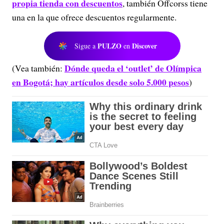
propia tienda con descuentos
, también Offcorss tiene
una en la que ofrece descuentos regularmente.
PULZO
Discover
Sigue a
en
Dónde queda el ‘outlet’ de Olímpica
(Vea también:
en Bogotá; hay artículos desde solo 5.000 pesos
)