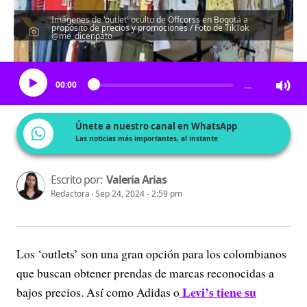
Imágenes de 'outlet' oculto de Offcorss en Bogotá a
propósito de precios y promociones / Foto de TikTok
@me_dicenpato
Escucha el artículo
00:00
…
Únete a nuestro canal en WhatsApp
Las noticias más importantes, al instante
Escrito por:
Valeria Arias
Redactora
Sep 24, 2024 - 2:59 pm
Los ‘outlets’ son una gran opción para los colombianos
que buscan obtener prendas de marcas reconocidas a
Levi’s tiene su
bajos precios. Así como Adidas o