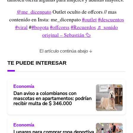
@me_dicenpato
Outlet oculto de offcors // mas
contenido en Insta: me_dicenpato
#outlet
#descuentos
#viral
#
#bogota
#offcorss
#Recuerdos
♬ sonido
original – Sebastián 🦆
El artículo continúa abajo
TE PUEDE INTERESAR
Economía
Dan aviso a colombianos con
mascotas en apartamentos: podrían
recibir multa de $ 346.000
Economía
Lugares para comprar ropa deportiva