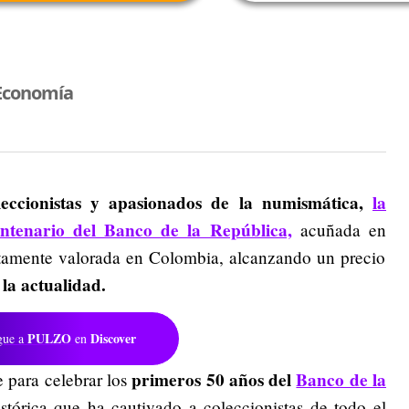
Economía
leccionistas y apasionados de la numismática,
la
tenario del Banco de la República,
acuñada en
tamente valorada en Colombia, alcanzando un precio
 la actualidad.
PULZO
Discover
gue a
en
primeros 50 años del
Banco de la
para celebrar los
órica que ha cautivado a coleccionistas de todo el