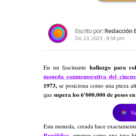
Escrito por:
Redacción 
Dic 23, 2023 - 8:58 pm
hallazgo para co
En un fascinante
moneda conmemorativa del cincuen
1973,
se posiciona como una pieza al
supera los 6’000.000 de pesos en
que
Si
Esta moneda, creada hace exactamente 
República
,
emerge como una joya hist