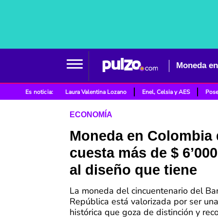
Moneda en 
Es noticia:
Laura Valentina Lozano
Enel, Celsia y AES
Pose
ECONOMÍA
Moneda en Colombia 
cuesta más de $ 6’000
al diseño que tiene
La moneda del cincuentenario del Ba
República está valorizada por ser una
histórica que goza de distinción y re