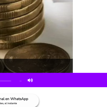
…
anal en WhatsApp
es, al instante