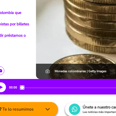
 Colombia que
stas por billetes
dir préstamos o
Monedas colombianas | Getty Images
00:00
Únete a nuestro c
?
Te lo resumimos
Las noticias más important