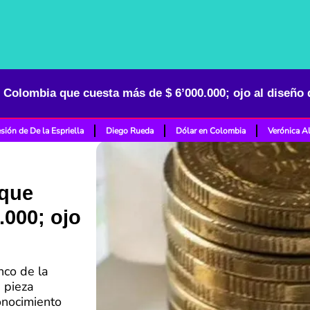
Colombia que cuesta más de $ 6’000.000; ojo al diseño 
sión de De la Espriella
Diego Rueda
Dólar en Colombia
Verónica A
que
.000; ojo
nco de la
 pieza
conocimiento