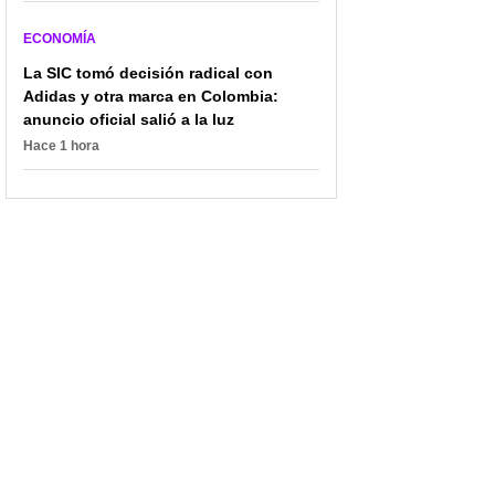
ECONOMÍA
La SIC tomó decisión radical con
Adidas y otra marca en Colombia:
anuncio oficial salió a la luz
Hace 1 hora
Gánese un dinero extra:
El billete de baja
las monedas de 500
denominación que puede
pesos por las que pagan
tener guardado y vale un
hasta 100.000 pesos
dineral