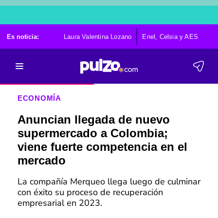
Es noticia:
Laura Valentina Lozano
Enel, Celsia y AES
Po
ECONOMÍA
Anuncian llegada de nuevo
supermercado a Colombia;
viene fuerte competencia en el
mercado
La compañía Merqueo llega luego de culminar
con éxito su proceso de recuperación
empresarial en 2023.