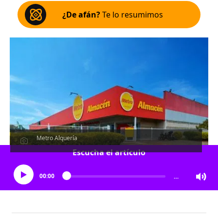
¿De afán?
Te lo resumimos
Metro Alquería
Escucha el artículo
00:00
…