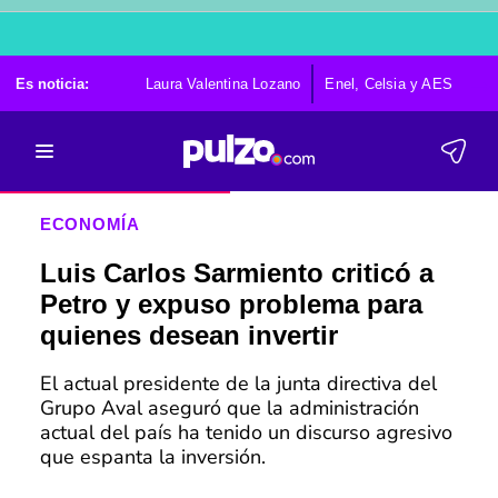
Es noticia:
Laura Valentina Lozano
Enel, Celsia y AES
Po
ECONOMÍA
Luis Carlos Sarmiento criticó a
Petro y expuso problema para
quienes desean invertir
El actual presidente de la junta directiva del
Grupo Aval aseguró que la administración
actual del país ha tenido un discurso agresivo
que espanta la inversión.