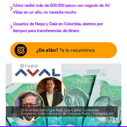
Cómo recibir más de 500.000 pesos con negocio de AV
Villas en un año; no necesita mucho
Usuarios de Nequi y Dale en Colombia, atentos por
tiempos para transferencias de dinero
¿De afán?
Te lo resumimos
El directivo del Grupo Aval, Luis Carlos Sarmiento
Gutiérrez, criticó discurso de Gustavo Petro / Composición
de Pulzo con imágenes de Getty Images, AFP y Grupo Aval
Escucha el artículo