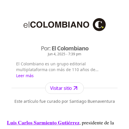
Por:
El Colombiano
Jun 4, 2025 - 7:39 pm
El Colombiano es un grupo editorial
multiplataforma con más de 110 años de
existencia. Nació en la ciudad de Medellín en
Leer más
Antioquia. Fundado el 6 de febrero de 1912 por
Francisco de Paula Pérez, se ha especializado en
Visitar sitio
la investigación y generación de contenidos
periodísticos para diferentes plataformas en las
Este artículo fue curado por Santiago Buenaventura
que provee a las audiencias de piezas mult...
Luis Carlos Sarmiento Gutiérrez
, presidente de la