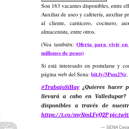
Son 163 vacantes disponibles, entre ell
Auxiliar de aseo y cafetería, auxiliar 
al cliente, carnicero, cocinero, au
almacenista, entre otros.
Oferta para vivir e
(Vea también:
millones de pesos)
Si está interesado en postularse y co
bit.ly/3Pun2Nr
página web del Sena:
.
#TrabajoSíHay
¿Quieres hacer pa
llevará a cabo en Valledupar?
disponibles a través de nues
https://t.co/myNmLFyQ2P
pic.tw
— SENA Cesa