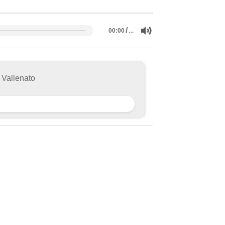
/
…
00:00
 Vallenato