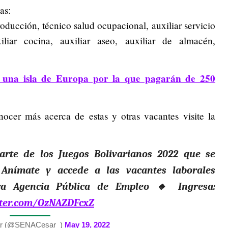
as:
producción, técnico salud ocupacional, auxiliar servicio
xiliar cocina, auxiliar aseo, auxiliar de almacén,
n una isla de Europa por la que pagarán de 250
nocer más acerca de estas y otras vacantes visite la
rte de los Juegos Bolivarianos 2022 que se
 Anímate y accede a las vacantes laborales
tra Agencia Pública de Empleo 🔸 Ingresa:
itter.com/OzNAZDFcxZ
r (@SENACesar_)
May 19, 2022