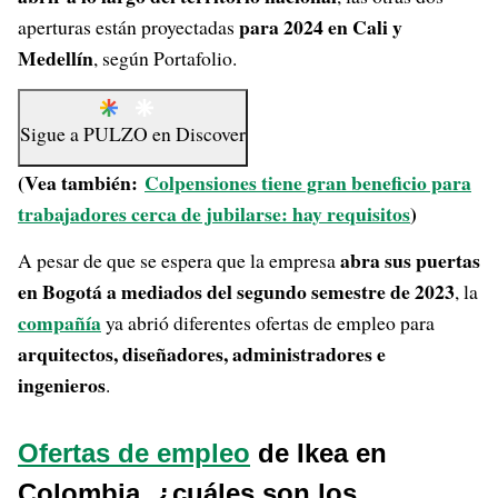
para 2024 en Cali y
aperturas están proyectadas
Medellín
, según Portafolio.
Sigue a
PULZO
en
Discover
(Vea también:
Colpensiones tiene gran beneficio para
trabajadores cerca de jubilarse: hay requisitos
)
abra sus puertas
A pesar de que se espera que la empresa
en Bogotá a mediados del segundo semestre de 2023
, la
compañía
ya abrió diferentes ofertas de empleo para
arquitectos, diseñadores, administradores e
ingenieros
.
Ofertas de empleo
de Ikea en
Colombia, ¿cuáles son los