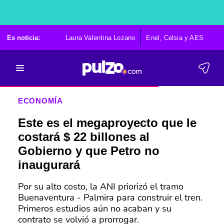
Es noticia:
Laura Valentina Lozano
Enel, Celsia y AES
Po
ECONOMÍA
Este es el megaproyecto que le
costará $ 22 billones al
Gobierno y que Petro no
inaugurará
Por su alto costo, la ANI priorizó el tramo
Buenaventura - Palmira para construir el tren.
Primeros estudios aún no acaban y su
contrato se volvió a prorrogar.