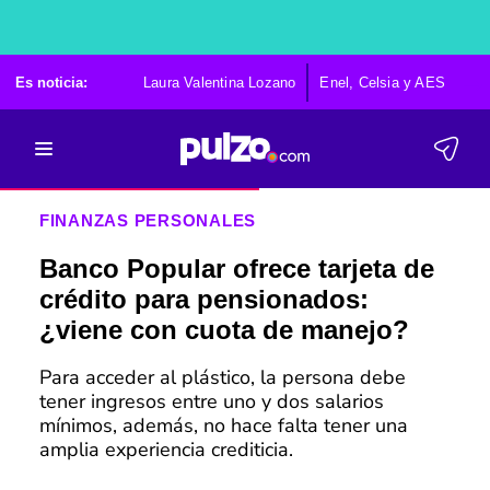
Es noticia:
Laura Valentina Lozano
Enel, Celsia y AES
Po
FINANZAS PERSONALES
Banco Popular ofrece tarjeta de
crédito para pensionados:
¿viene con cuota de manejo?
Para acceder al plástico, la persona debe
tener ingresos entre uno y dos salarios
mínimos, además, no hace falta tener una
amplia experiencia crediticia.