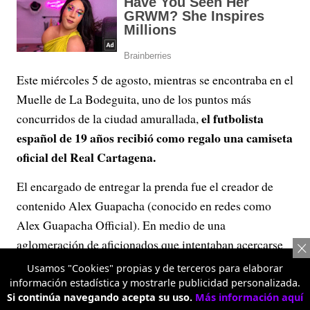
Este miércoles 5 de agosto, mientras se encontraba en el
Muelle de La Bodeguita, uno de los puntos más
el futbolista
concurridos de la ciudad amurallada,
español de 19 años recibió como regalo una camiseta
oficial del Real Cartagena.
El encargado de entregar la prenda fue el creador de
contenido Alex Guapacha (conocido en redes como
Alex Guapacha Official). En medio de una
aglomeración de aficionados que intentaban acercarse
al jugador para obtener una fotografía o un saludo,
Usamos "Cookies" propias y de terceros para elaborar
Guapacha logró entregarle la camiseta del equipo
información estadística y mostrarle publicidad personalizada.
Si continúa navegando acepta su uso.
Más información aquí
auriverde.