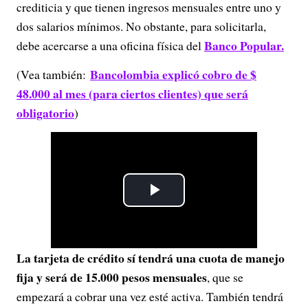
crediticia y que tienen ingresos mensuales entre uno y
dos salarios mínimos. No obstante, para solicitarla,
Banco Popular.
debe acercarse a una oficina física del
Bancolombia explicó cobro de $
(Vea también:
48.000 al mes (para ciertos clientes) que será
obligatorio
)
P
l
La tarjeta de crédito sí tendrá una cuota de manejo
a
fija y será de 15.000 pesos mensuales
, que se
y
empezará a cobrar una vez esté activa. También tendrá