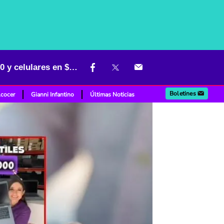
Bodega en Bogotá que vende computadores por menos de $ 500.000 y celulares en $ 350.000
Boletines
lcocer
Gianni Infantino
Últimas Noticias