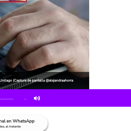
Unilago (Captura de pantalla @alejandraahorra
…
anal en WhatsApp
es, al instante