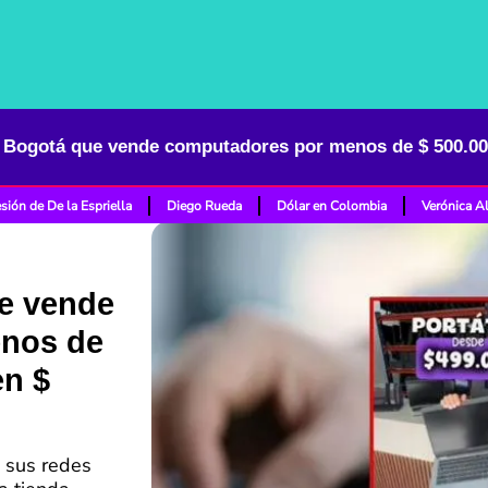
sión de De la Espriella
Diego Rueda
Dólar en Colombia
Verónica A
e vende
nos de
en $
 sus redes