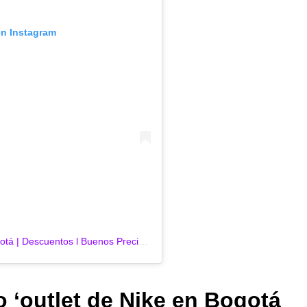
en Instagram
Una publicación compartida de Alejandra Bogotá | Descuentos l Buenos Precios (@alejandraahorra)
 ‘outlet de Nike en Bogotá