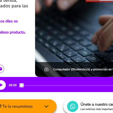
a tienda,
cados para las
os días: es
lioso producto,
Computador (Shutterstock) y promoción en 
00:00
Únete a nuestro c
?
Te lo resumimos
Las noticias más important