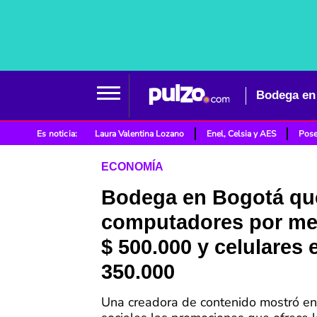
Es noticia:
Laura Valentina Lozano
Enel, Celsia y AES
Pose
ECONOMÍA
Bodega en Bogotá qu
computadores por me
$ 500.000 y celulares 
350.000
Una creadora de contenido mostró en