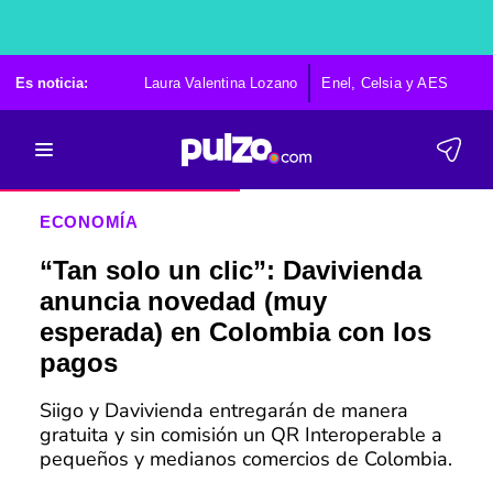
Es noticia:
Laura Valentina Lozano
Enel, Celsia y AES
Po
ECONOMÍA
“Tan solo un clic”: Davivienda
anuncia novedad (muy
esperada) en Colombia con los
pagos
Siigo y Davivienda entregarán de manera
gratuita y sin comisión un QR Interoperable a
pequeños y medianos comercios de Colombia.