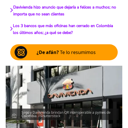
Davivienda hizo anuncio que dejaría a felices a muchos; no
importa que no sean clientes
Los 3 bancos que más oficinas han cerrado en Colombia
los últimos años; ¿a qué se debe?
¿De afán?
Te lo resumimos
Siigo y Davivienda brindan QR interoperable a pymes de
Colombia. / Shutterstock
Escucha el artículo