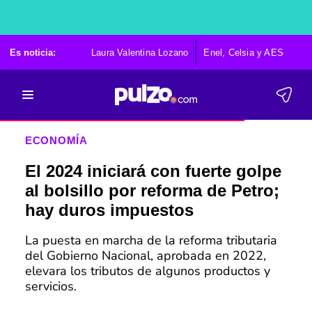
Es noticia:
Laura Valentina Lozano
Enel, Celsia y AES
Po
ECONOMÍA
El 2024 iniciará con fuerte golpe
al bolsillo por reforma de Petro;
hay duros impuestos
La puesta en marcha de la reforma tributaria
del Gobierno Nacional, aprobada en 2022,
elevara los tributos de algunos productos y
servicios.