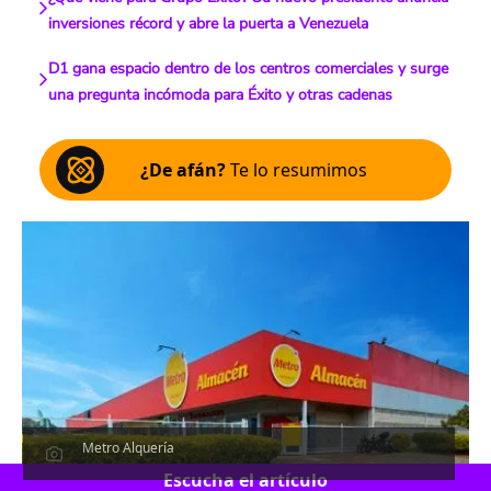
inversiones récord y abre la puerta a Venezuela
D1 gana espacio dentro de los centros comerciales y surge
una pregunta incómoda para Éxito y otras cadenas
¿De afán?
Te lo resumimos
Metro Alquería
Escucha el artículo