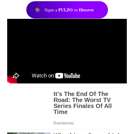
PULZO
Discover
Sigue a
en