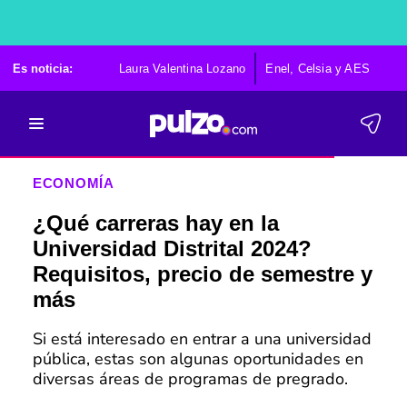
Es noticia:
Laura Valentina Lozano
Enel, Celsia y AES
Po
ECONOMÍA
¿Qué carreras hay en la
Universidad Distrital 2024?
Requisitos, precio de semestre y
más
Si está interesado en entrar a una universidad
pública, estas son algunas oportunidades en
diversas áreas de programas de pregrado.