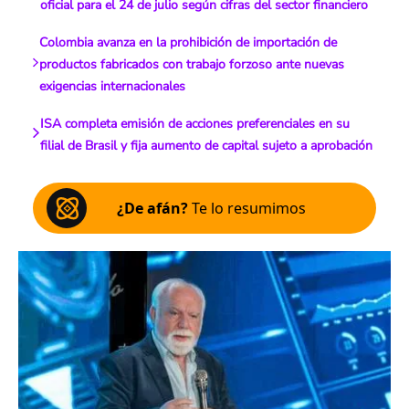
oficial para el 24 de julio según cifras del sector financiero
Colombia avanza en la prohibición de importación de
productos fabricados con trabajo forzoso ante nuevas
exigencias internacionales
ISA completa emisión de acciones preferenciales en su
filial de Brasil y fija aumento de capital sujeto a aprobación
¿De afán?
Te lo resumimos